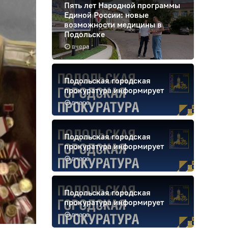
Пять лет Народной программы
Единой России: новые
возможности медицины в
Подольске
вчера
Подольская городская
прокуратура информирует
вчера
Подольская городская
прокуратура информирует
вчера
Подольская городская
прокуратура информирует
вчера