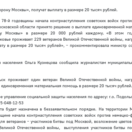
ону Москвы», получат выплату в размере 20 тысяч рублей.
78-й годовщины начала контрнаступления советских войск проти
осковской области принято решение о выплате единовременной ма
у Москвы» в размере 20 000 рублей каждому. «В этом го
ковье проживает 229 ветеранов Великой Отечественной войны, на
ату в размере 20 тысяч рублей», – прокомментировала министр с
ы населения Ольга Кузнецова сообщила журналистам муниципаль
ск проживает один ветеран Великой Отечественной войны, на
 единовременная материальная помощь в размере 20 тысяч рублей
управление социальной защиты населения по адресу: г.о. Подольс
15-048-12-53
та будет назначена в беззаявительном порядке. На территории 
щине начала контрнаступления советских войск против немецко-
для ветеранов – участников битвы под Москвой, возложение цветов
Великой Отечественной войны, выступления участников битвы п