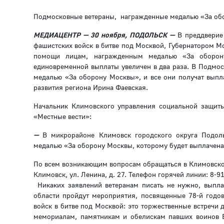
Подмосковные ветераны, награжденные медалью «За обор
МЕДИАЦЕНТР — 30 ноября, ПОДОЛЬСК —
В преддверие 
фашистских войск в битве под Москвой, Губернатором М
помощи лицам, награжденным медалью «За оборон
единовременной выплаты увеличен в два раза. В Подмос
медалью «За оборону Москвы», и все они получат выпл
развития региона Ирина Фаевская.
Начальник Климовского управления социальной защит
«Местные вести»:
—
В микрорайоне Климовск городского округа Подоль
медалью «За оборону Москвы, которому будет выплачена
По всем возникающим вопросам обращаться в Климовское 
Климовск, ул. Ленина, д. 27. Телефон горячей линии: 8-9
Никаких заявлений ветеранам писать не нужно, выпла
области пройдут мероприятия, посвященные 78-й годов
войск в битве под Москвой: это торжественные встречи 
мемориалам, памятникам и обелискам павших воинов 