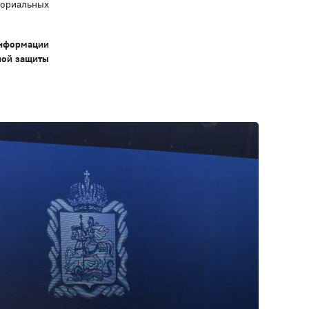
мориальных
информации
ной защиты