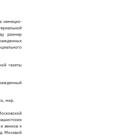
в немецко-
териальной
ду размер
гражденных
оциального
ной газеты
гражденный
.
к, мкр.
Московской
фашистских
 и венков к
од Москвой