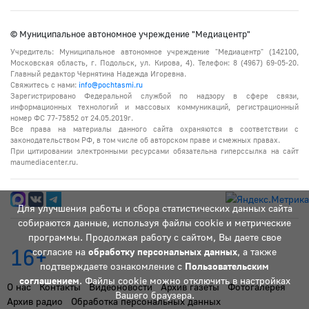
© Муниципальное автономное учреждение "Медиацентр"
Учредитель: Муниципальное автономное учреждение "Медиацентр" (142100,
Московская область, г. Подольск, ул. Кирова, 4). Телефон: 8 (4967) 69-05-20.
Главный редактор Чернятина Надежда Игоревна.
Свяжитесь с нами:
info@pochtasmi.ru
Зарегистрировано Федеральной службой по надзору в сфере связи,
информационных технологий и массовых коммуникаций, регистрационный
номер ФС 77-75852 от 24.05.2019г.
Все права на материалы данного сайта охраняются в соответствии с
законодательством РФ, в том числе об авторском праве и смежных правах.
При цитировании электронными ресурсами обязательна гиперссылка на сайт
maumediacenter.ru.
Для улучшения работы и сбора статистических данных сайта
собираются данные, используя файлы cookie и метрические
программы. Продолжая работу с сайтом, Вы даете свое
16+
согласие на
обработку персональных данных
, а также
подтверждаете ознакомление с
Пользовательским
соглашением
. Файлы cookie можно отключить в настройках
О нас
Контакты
Видеоновости
Архив газеты
Фотогалерея
Вашего браузера.
Архив радио
Обработка персональных данных