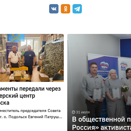
менты передали через
ерский центр
ска
меститель председателя Совета
31 июля
г. о. Подольск Евгений Патруш...
В общественной п
Россия» активист