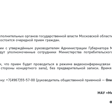
сполнительных органов государственной власти Московской области
состоится очередной прием граждан.
вии с утверждённым руководителем Администрации Губернатора 
дут уполномоченные сотрудники Министерства потребительско
и, что прием будет проводиться в режиме видеоконференцсвязи 
 стороны концертного зала), без предварительной записи. Время
у: +7(4967)55-57-00 (руководитель общественной приемной —
Оле
МАУ «Ме
Ф