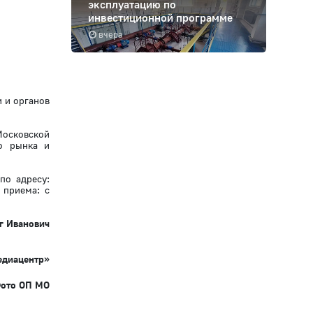
эксплуатацию по
инвестиционной программе
вчера
 и органов
Московской
го рынка и
по адресу:
 приема: с
г Иванович
диацентр»
ото ОП МО