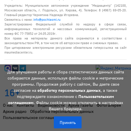
Учредитель: Муниципальное автономное учреждение "Медиацентр" (142100,
Московская область, г. Подольск, ул. Кирова, 4). Телефон: 8 (4967) 69-05-20.
Главный редактор Чернятина Надежда Игоревна.
Свяжитесь с нами:
info@pochtasmi.ru
Зарегистрировано Федеральной службой по надзору в сфере связи,
информационных технологий и массовых коммуникаций, регистрационный
номер ФС 77-75852 от 24.05.2019г.
Все права на материалы данного сайта охраняются в соответствии с
законодательством РФ, в том числе об авторском праве и смежных правах.
При цитировании электронными ресурсами обязательна гиперссылка на сайт
maumediacenter.ru.
Для улучшения работы и сбора статистических данных сайта
собираются данные, используя файлы cookie и метрические
программы. Продолжая работу с сайтом, Вы даете свое
16+
согласие на
обработку персональных данных
, а также
подтверждаете ознакомление с
Пользовательским
соглашением
. Файлы cookie можно отключить в настройках
О нас
Контакты
Видеоновости
Архив газеты
Фотогалерея
Вашего браузера.
Архив радио
Обработка персональных данных
Пользовательское соглашение
Принять