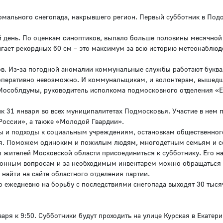
омального снегопада, накрывшего регион. Первый субботник в Под
ий день. По оценкам синоптиков, выпало больше половины месячно
тигает рекордных 60 см – это максимум за всю историю метеонаблю
в. Из-за погодной аномалии коммунальные службы работают буква
о оперативно невозможно. И коммунальщикам, и волонтерам, вышед
 Мособлдумы, руководитель исполкома подмосковного отделения «
ик 31 января во всех муниципалитетах Подмосковья. Участие в нем 
 России», а также «Молодой Гвардии».
ы и подходы к социальным учреждениям, остановкам общественног
ия. Поможем одиноким и пожилым людям, многодетным семьям и 
ил жителей Московской области присоединиться к субботнику. Его н
ционным вопросам и за необходимым инвентарем можно обращаться
найти на сайте областного отделения партии.
о ежедневно на борьбу с последствиями снегопада выходят 30 тыся
аря к 9:50. Субботники будут проходить на улице Курская в Екатер