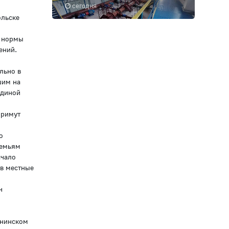
сегодня
ольске
й нормы
дений.
льно в
шим на
Единой
примут
о
семьям
ачало
 в местные
ч
ининском