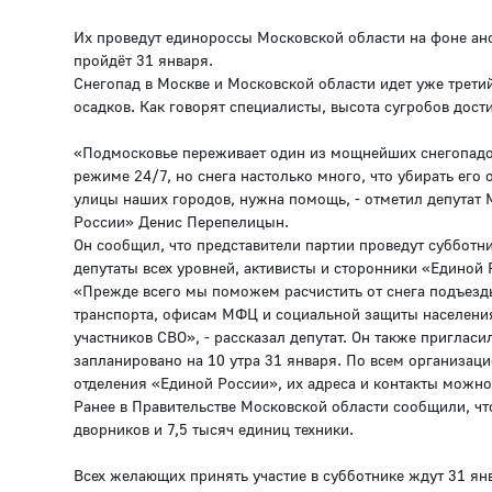
Их проведут единороссы Московской области на фоне ан
пройдёт 31 января.
Снегопад в Москве и Московской области идет уже трет
осадков. Как говорят специалисты, высота сугробов дос
«Подмосковье переживает один из мощнейших снегопадо
режиме 24/7, но снега настолько много, что убирать ег
улицы наших городов, нужна помощь, - отметил депутат
России» Денис Перепелицын.
Он сообщил, что представители партии проведут субботн
депутаты всех уровней, активисты и сторонники «Единой
«Прежде всего мы поможем расчистить от снега подъезд
транспорта, офисам МФЦ и социальной защиты населен
участников СВО», - рассказал депутат. Он также приглас
запланировано на 10 утра 31 января. По всем организа
отделения «Единой России», их адреса и контакты можно 
Ранее в Правительстве Московской области сообщили, чт
дворников и 7,5 тысяч единиц техники.
Всех желающих принять участие в субботнике ждут 31 янв