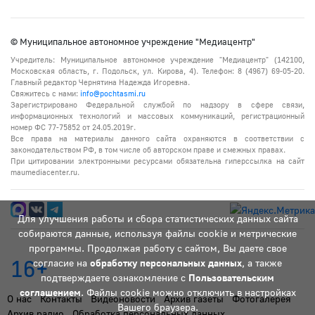
© Муниципальное автономное учреждение "Медиацентр"
Учредитель: Муниципальное автономное учреждение "Медиацентр" (142100,
Московская область, г. Подольск, ул. Кирова, 4). Телефон: 8 (4967) 69-05-20.
Главный редактор Чернятина Надежда Игоревна.
Свяжитесь с нами:
info@pochtasmi.ru
Зарегистрировано Федеральной службой по надзору в сфере связи,
информационных технологий и массовых коммуникаций, регистрационный
номер ФС 77-75852 от 24.05.2019г.
Все права на материалы данного сайта охраняются в соответствии с
законодательством РФ, в том числе об авторском праве и смежных правах.
При цитировании электронными ресурсами обязательна гиперссылка на сайт
maumediacenter.ru.
Для улучшения работы и сбора статистических данных сайта
собираются данные, используя файлы cookie и метрические
программы. Продолжая работу с сайтом, Вы даете свое
16+
согласие на
обработку персональных данных
, а также
подтверждаете ознакомление с
Пользовательским
соглашением
. Файлы cookie можно отключить в настройках
О нас
Контакты
Видеоновости
Архив газеты
Фотогалерея
Вашего браузера.
Архив радио
Обработка персональных данных