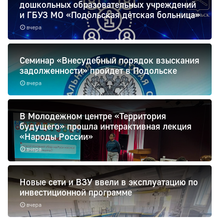
дошкольных образовательных учреждений
и ГБУЗ МО «Подольская детская больница»
вчера
Семинар «Внесудебный порядок взыскания
задолженности» пройдет в Подольске
вчера
В Молодежном центре «Территория
будущего» прошла интерактивная лекция
«Народы России»
вчера
Новые сети и ВЗУ ввели в эксплуатацию по
инвестиционной программе
вчера