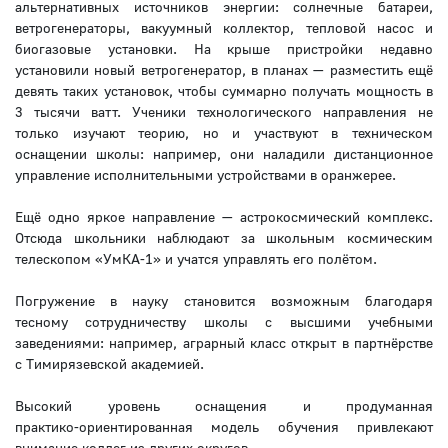
альтернативных источников энергии: солнечные батареи,
ветрогенераторы, вакуумный коллектор, тепловой насос и
биогазовые установки. На крыше пристройки недавно
установили новый ветрогенератор, в планах — разместить ещё
девять таких установок, чтобы суммарно получать мощность в
3 тысячи ватт. Ученики технологического направления не
только изучают теорию, но и участвуют в техническом
оснащении школы: например, они наладили дистанционное
управление исполнительными устройствами в оранжерее.
Ещё одно яркое направление — астрокосмический комплекс.
Отсюда школьники наблюдают за школьным космическим
телескопом «УмКА‑1» и учатся управлять его полётом.
Погружение в науку становится возможным благодаря
тесному сотрудничеству школы с высшими учебными
заведениями: например, аграрный класс открыт в партнёрстве
с Тимирязевской академией.
Высокий уровень оснащения и продуманная
практико‑ориентированная модель обучения привлекают
внимание коллег из других округов.