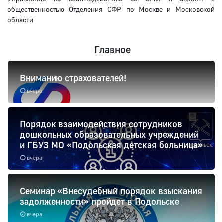
общественностью Отделения СФР по Москве и Московской
области
Главное
Вниманию страхователей!
вчера
Порядок взаимодействия сотрудников
дошкольных образовательных учреждений
и ГБУЗ МО «Подольская детская больница»
вчера
Семинар «Внесудебный порядок взыскания
задолженности» пройдет в Подольске
вчера