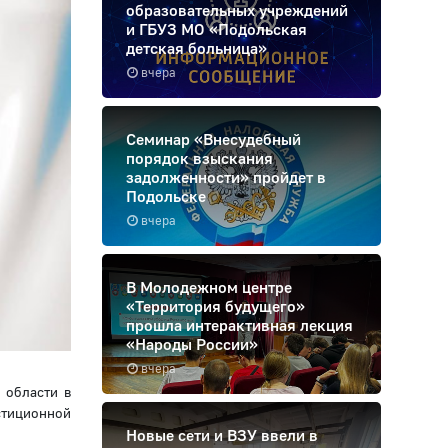
образовательных учреждений
и ГБУЗ МО «Подольская
детская больница»
вчера
Семинар «Внесудебный
порядок взыскания
задолженности» пройдет в
Подольске
вчера
В Молодежном центре
«Территория будущего»
прошла интерактивная лекция
«Народы России»
вчера
 области в
стиционной
Новые сети и ВЗУ ввели в