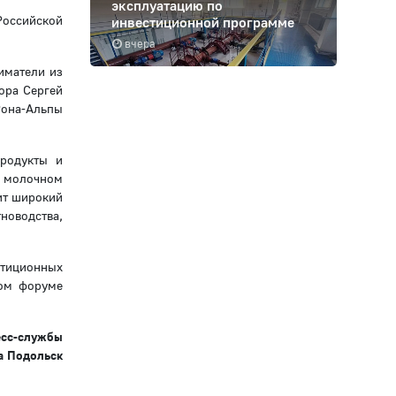
эксплуатацию по
Российской
инвестиционной программе
вчера
иматели из
ора Сергей
Рона-Альпы
продукты и
в молочном
ит широкий
оводства,
стиционных
ном форуме
есс-службы
а Подольск