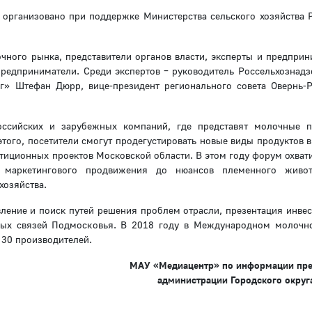
организовано при поддержке Министерства сельского хозяйства 
чного рынка, представители органов власти, эксперты и предприн
предприниматели. Среди экспертов – руководитель Россельхознадз
г» Штефан Дюрр, вице-президент регионального совета Овернь-
оссийских и зарубежных компаний, где представят молочные 
ого, посетители смогут продегустировать новые виды продуктов 
стиционных проектов Московской области. В этом году форум охват
 маркетингового продвижения до нюансов племенного животн
хозяйства.
вление и поиск путей решения проблем отрасли, презентация инве
ных связей Подмосковья. В 2018 году в Международном молоч
 30 производителей.
МАУ «Медиацентр» по информации пр
администрации Городского округ