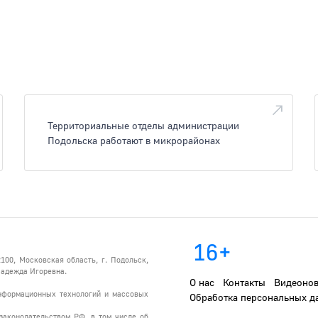
Территориальные отделы администрации
Подольска работают в микрорайонах
16+
100, Московская область, г. Подольск,
 Надежда Игоревна.
О нас
Контакты
Видеонов
информационных технологий и массовых
Обработка персональных д
законодательством РФ, в том числе об