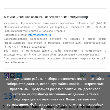
© Муниципальное автономное учреждение "Медиацентр"
Учредитель: Муниципальное автономное учреждение "Медиацентр" (142100,
Московская область, г. Подольск, ул. Кирова, 4). Телефон: 8 (4967) 69-05-20.
Главный редактор Чернятина Надежда Игоревна.
Свяжитесь с нами:
info@pochtasmi.ru
Зарегистрировано Федеральной службой по надзору в сфере связи,
информационных технологий и массовых коммуникаций, регистрационный
номер ФС 77-75852 от 24.05.2019г.
Все права на материалы данного сайта охраняются в соответствии с
законодательством РФ, в том числе об авторском праве и смежных правах.
При цитировании электронными ресурсами обязательна гиперссылка на сайт
maumediacenter.ru.
Для улучшения работы и сбора статистических данных сайта
собираются данные, используя файлы cookie и метрические
программы. Продолжая работу с сайтом, Вы даете свое
16+
согласие на
обработку персональных данных
, а также
подтверждаете ознакомление с
Пользовательским
соглашением
. Файлы cookie можно отключить в настройках
О нас
Контакты
Видеоновости
Архив газеты
Фотогалерея
Вашего браузера.