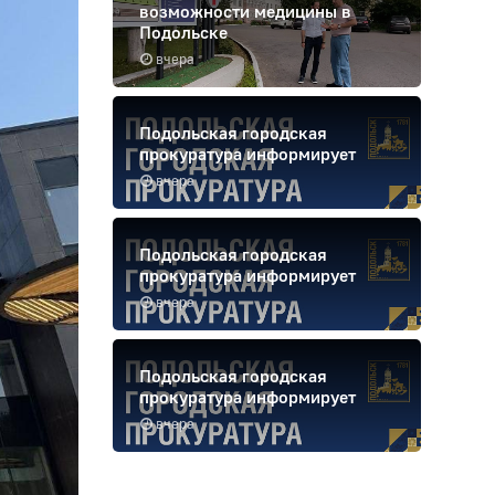
возможности медицины в
Подольске
вчера
Подольская городская
прокуратура информирует
вчера
Подольская городская
прокуратура информирует
вчера
Подольская городская
прокуратура информирует
вчера