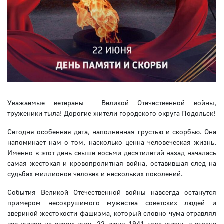
Уважаемые ветераны Великой Отечественной войны,
труженики тыла! Дорогие жители городского округа Подольск!
Сегодня особенная дата, наполненная грустью и скорбью. Она
напоминает нам о том, насколько ценна человеческая жизнь.
Именно в этот день свыше восьми десятилетий назад началась
самая жестокая и кровопролитная война, оставившая след на
судьбах миллионов человек и нескольких поколений.
События Великой Отечественной войны навсегда останутся
примером несокрушимого мужества советских людей и
звериной жестокости фашизма, который словно чума отравлял
все живое на своем пути. 22 июня 1941 года жизнь в стране