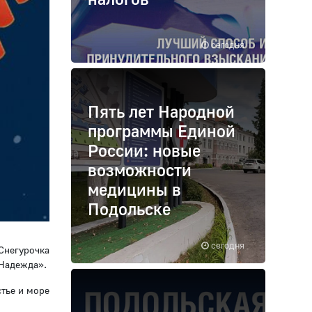
сегодня
Пять лет Народной
программы Единой
России: новые
возможности
медицины в
Подольске
сегодня
Снегурочка
«Надежда».
стье и море