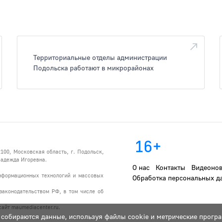
Территориальные отделы администрации
Подольска работают в микрорайонах
16+
100, Московская область, г. Подольск,
 Надежда Игоревна.
О нас
Контакты
Видеонов
информационных технологий и массовых
Обработка персональных д
законодательством РФ, в том числе об
айт maumediacenter.ru.
 собираются данные, используя файлы cookie и метрические програ