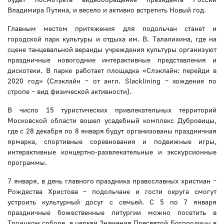
Владимира Путина, и весело и активно встретить Новый год.
Главным местом притяжения для подольчан станет и
городской парк культуры и отдыха им. В. Талалихина, где на
сцене танцевальной веранды учреждения культуры организуют
праздничные новогодние интерактивные представления и
дискотеки. В парке работает площадка «Слэклайн: перейди в
2020 год» (Слэклайн – от англ. Slacklining – хождение по
стропе – вид физической активности).
В число 15 туристических привлекательных территорий
Московской области вошел усадебный комплекс Дубровицы,
где с 28 декабря по 8 января будут организованы праздничная
ярмарка, спортивные соревнования и подвижные игры,
интерактивные концертно-развлекательные и экскурсионные
программы.
7 января, в день главного праздника православных христиан –
Рождества Христова – подольчане и гости округа смогут
устроить культурный досуг с семьей. С 5 по 7 января
праздничные божественные литургии можно посетить в
Троицком соборе, в церкви Знамения Пресвятой Богородицы в