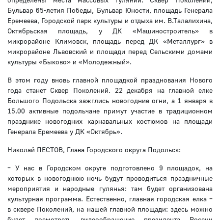
Бульвар 65-летия Победы, Бульвар Юности, площадь Генерала
Еремеева, Городской парк культуры и отдыха им. В.Талалихина,
Октябрьская площадь, у ДК «Машиностроитель» в
микрорайоне Климовск, площадь перед ДК «Металлург» в
микрорайоне Львовский и площади перед Сельскими домами
культуры «Быково» и «Молодежный».
В этом году вновь главной площадкой празднования Нового
года станет Сквер Поколений. 22 декабря на главной елке
Большого Подольска зажглись новогодние огни, а 1 января в
15.00 активные подольчане примут участие в традиционном
празднике новогодних карнавальных костюмов на площади
Генерала Еремеева у ДК «Октябрь».
Николай ПЕСТОВ, Глава Городского округа Подольск:
– У нас в Городском округе подготовлено 9 площадок, на
которых в новогоднюю ночь будут проводиться праздничные
мероприятия и народные гулянья: там будет организована
культурная программа. Естественно, главная городская елка –
в сквере Поколений, на нашей главной площади: здесь можно
будет посмотреть видеообращение президента России