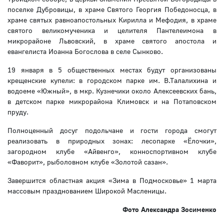
поселке Дубровицы, в храме Святого Георгия Победоносца, в
храме святых равноапостольных Кирилла и Мефодия, в храме
святого великомученика и целителя Пантелеимона в
микрорайоне Львовский, в храме святого апостола и
евангелиста Иоанна Богослова в селе Сынково.
19 января в 5 общественных местах будут организованы
крещенские купели: в городском парке им. В.Талалихина и
водоеме «Южный», в мкр. Кузнечики около Алексеевских бань,
в детском парке микрорайона Климовск и на Потаповском
пруду.
Полноценный досуг подольчане и гости города смогут
реализовать в природных зонах: лесопарке «Ёлочки»,
загородном клубе «Айвенго», конноспортивном клубе
«Фаворит», рыболовном клубе «Золотой сазан».
Завершится областная акция «Зима в Подмосковье» 1 марта
массовым празднованием Широкой Масленицы.
Фото Александра Зосименко