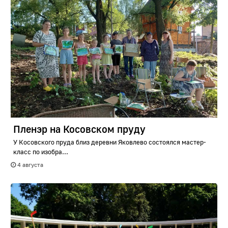
Пленэр на Косовском пруду
У Косовского пруда близ деревни Яковлево состоялся мастер-
класс по изобра...
4 августа