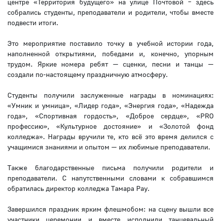
центре «Территория будущего» на улице Почтовой – здесь
собрались студенты, преподаватели и родители, чтобы вместе
подвести итоги.
Это мероприятие поставило точку в учебной истории года,
наполненной открытиями, победами и, конечно, упорным
трудом. Яркие номера ребят — сценки, песни и танцы —
создали по-настоящему праздничную атмосферу.
Студенты получили заслуженные награды в номинациях:
«Умник и умница», «Лидер года», «Энергия года», «Надежда
года», «Спортивная гордость», «Доброе сердце», «PRO
профессию», «Культурное достояние» и «Золотой фонд
колледжа». Награды вручили те, кто всё это время делился с
учащимися знаниями и опытом — их любимые преподаватели.
Также благодарственные письма получили родители и
преподаватели. С напутственными словами к собравшимся
обратилась директор колледжа Тамара Рау.
Завершился праздник ярким флешмобом: на сцену вышли все
участники церемонии и вместе исполнили танцевальный