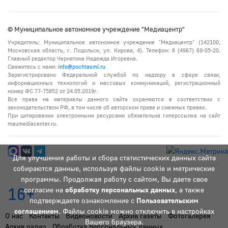
© Муниципальное автономное учреждение "Медиацентр"
Учредитель: Муниципальное автономное учреждение "Медиацентр" (142100,
Московская область, г. Подольск, ул. Кирова, 4). Телефон: 8 (4967) 69-05-20.
Главный редактор Чернятина Надежда Игоревна.
Свяжитесь с нами:
info@pochtasmi.ru
Зарегистрировано Федеральной службой по надзору в сфере связи,
информационных технологий и массовых коммуникаций, регистрационный
номер ФС 77-75852 от 24.05.2019г.
Все права на материалы данного сайта охраняются в соответствии с
законодательством РФ, в том числе об авторском праве и смежных правах.
При цитировании электронными ресурсами обязательна гиперссылка на сайт
maumediacenter.ru.
Для улучшения работы и сбора статистических данных сайта
собираются данные, используя файлы cookie и метрические
программы. Продолжая работу с сайтом, Вы даете свое
16+
согласие на
обработку персональных данных
, а также
подтверждаете ознакомление с
Пользовательским
соглашением
. Файлы cookie можно отключить в настройках
О нас
Контакты
Видеоновости
Архив газеты
Фотогалерея
Вашего браузера.
Архив радио
Обработка персональных данных