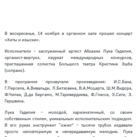
В воскресенье, 14 ноября в органном зале прошел концерт
«Хиты и изыски».
Исполнители – заслуженный артист Абхазии Лука Гаделия,
органист-виртуоз, лауреат международных конкурсов,
приглашенная солистка Большого театра Кристина Эшба
(сопрано).
В программе прозвучали произведения: И.С.Баха,
Г.Персела, А.Вивальди, Л.Бетховена, В.А.Моцарта, Ш.М.Видора,
Ф.Чилеа, Д.да Бергамо, М.Таривердиева, Ф.Гласса, Э.Сати, Э.
Гершвина.
Лука Гаделия – молодой, харизматичный, со своим
собственным стилем, уникальным исполнительским подходом.
В его руках инструмент “ожил” – тысячи трубок издавали
просто неповторимую и непередаваемую мелодию. Лука