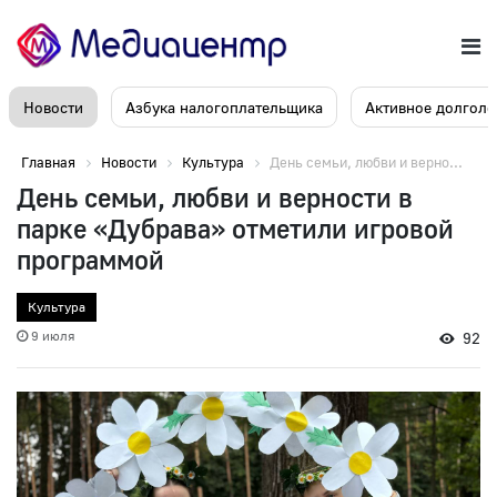
Новости
Азбука налогоплательщика
Активное долголе
Главная
Новости
Культура
День семьи, любви и верно...
День семьи, любви и верности в
парке «Дубрава» отметили игровой
программой
Культура
9 июля
92