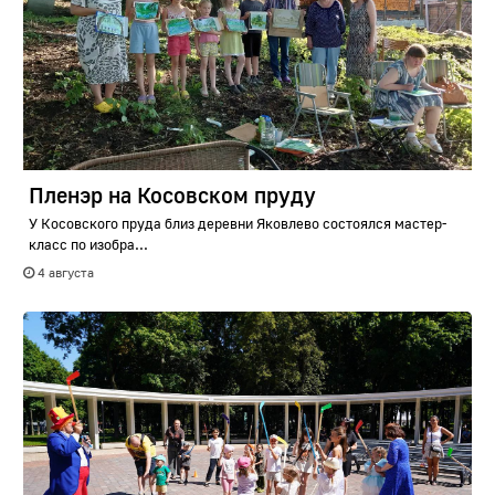
Пленэр на Косовском пруду
У Косовского пруда близ деревни Яковлево состоялся мастер-
класс по изобра...
4 августа