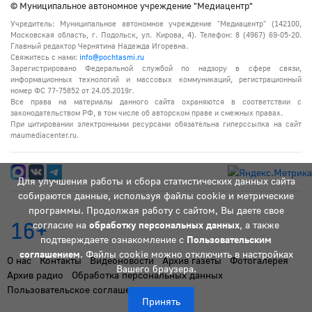
© Муниципальное автономное учреждение "Медиацентр"
Учредитель: Муниципальное автономное учреждение "Медиацентр" (142100,
Московская область, г. Подольск, ул. Кирова, 4). Телефон: 8 (4967) 69-05-20.
Главный редактор Чернятина Надежда Игоревна.
Свяжитесь с нами:
info@pochtasmi.ru
Зарегистрировано Федеральной службой по надзору в сфере связи,
информационных технологий и массовых коммуникаций, регистрационный
номер ФС 77-75852 от 24.05.2019г.
Все права на материалы данного сайта охраняются в соответствии с
законодательством РФ, в том числе об авторском праве и смежных правах.
При цитировании электронными ресурсами обязательна гиперссылка на сайт
maumediacenter.ru.
Для улучшения работы и сбора статистических данных сайта
собираются данные, используя файлы cookie и метрические
программы. Продолжая работу с сайтом, Вы даете свое
16+
согласие на
обработку персональных данных
, а также
подтверждаете ознакомление с
Пользовательским
соглашением
. Файлы cookie можно отключить в настройках
О нас
Контакты
Видеоновости
Архив газеты
Фотогалерея
Вашего браузера.
Архив радио
Обработка персональных данных
Пользовательское соглашение
Принять