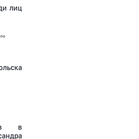
ди лиц
 по
ольска
цев в
сандра