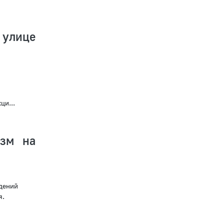
 улице
ци...
изм на
дений
я.