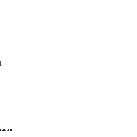
!
ании в