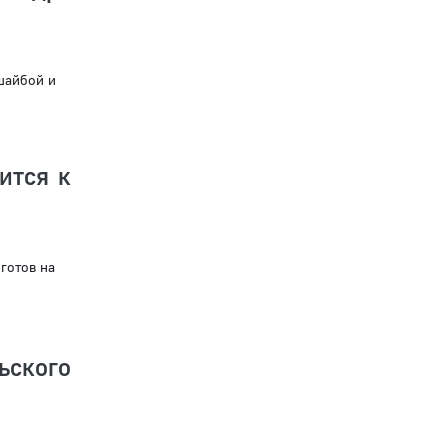
шайбой и
ится к
готов на
ьского