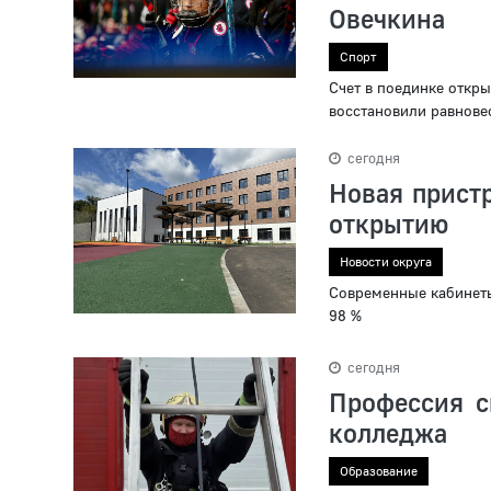
Овечкина
Спорт
Счет в поединке откр
восстановили равнове
сегодня
Новая прист
открытию
Новости округа
Современные кабинеты
98 %
сегодня
Профессия с
колледжа
Образование