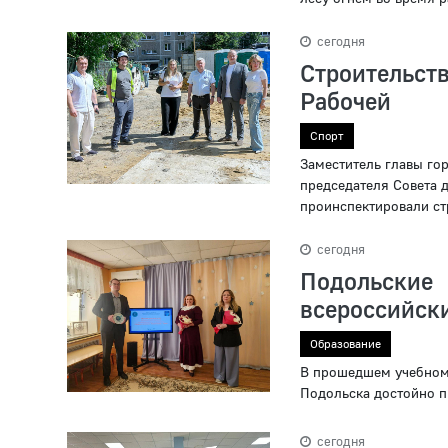
сегодня
Строительс
Рабочей
Спорт
Заместитель главы го
председателя Совета 
проинспектировали ст
сегодня
Подольские 
всероссийски
Образование
В прошедшем учебном 
Подольска достойно п
сегодня