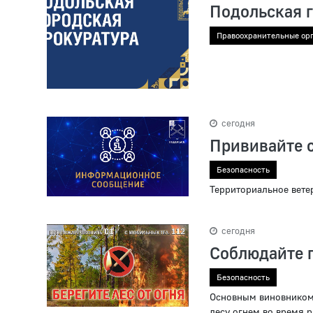
Подольская 
Правоохранительные ор
сегодня
Прививайте 
Безопасность
Территориальное вете
сегодня
Соблюдайте п
Безопасность
Основным виновником 
лесу огнем во время р