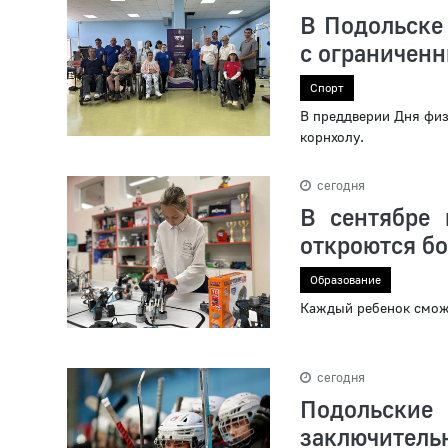
В Подольске
с ограничен
Спорт
В преддверии Дня физ
корнхолу.
сегодня
В сентябре 
откроются бо
Образование
Каждый ребенок сможе
сегодня
Подольск
заключительн