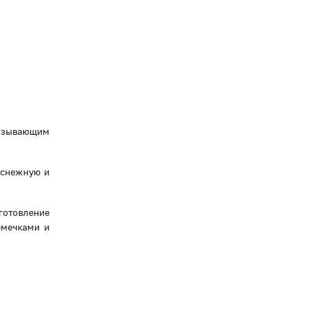
низывающим
 снежную и
готовление
емечками и