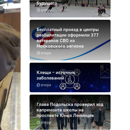
будущего
вчера
Бесплатный проезд в центры
реабилитации оформили 377
ветеранов СВО из
Московского региона
вчера
Клещи – источник
заболеваний
вчера
Глава Подольска проверил ход
капремонта школы на
проспекте Юных Ленинцев
вчера