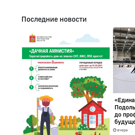
Последние новости
«Едина
Подоль
до про
будуще
вчера