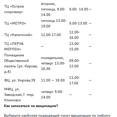
вторник,
ТЦ «Остров
пятница, 9.00-
9.00- 14.00
—
сокровищ»
14.00
пятница 13.00-
ТЦ «МЕТРО»
9.00-13.00
—
19.00
12.00-
ТЦ «Капитолий»
12.00-17.00
—
16.00
ТЦ «ЛЕРУА
13.00-
—
—
МЕРЛЕН»
15.00
Помещение
понедельник,
Общественной
09.00-
четверг 13.00-
—
палаты (ул. Кирова,
12.00
16.00
д.4)
11.00-
ФЦ, ул. Кирова,39
11.00 — 18.00
—
17.00
МФЦ, ул.
четверг
9.00-
Заводская,7 мкр.
—
—
14.00
Климовск
Как записаться на вакцинацию?
Выберите наиболее подходящий пункт вакцинации по любому