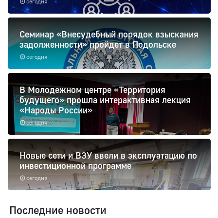
сегодня
Семинар «Внесудебный порядок взыскания
задолженности» пройдет в Подольске
сегодня
В Молодежном центре «Территория
будущего» прошла интерактивная лекция
«Народы России»
сегодня
Новые сети и ВЗУ ввели в эксплуатацию по
инвестиционной программе
сегодня
Последние новости