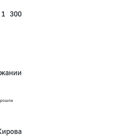
 1 300
ржании
прошла
Кирова