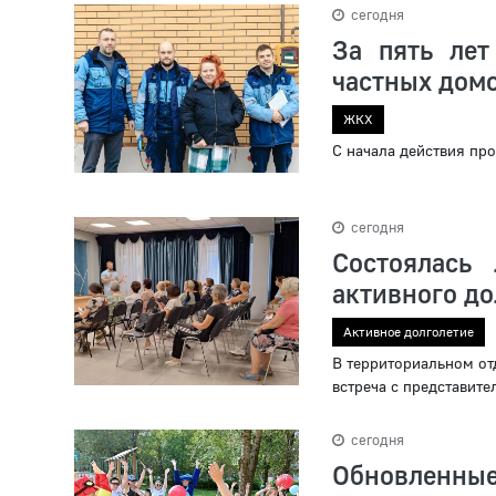
сегодня
За пять лет
частных дом
ЖКХ
С начала действия пр
сегодня
Состоялась
активного до
Активное долголетие
В территориальном от
встреча с представит
сегодня
Обновленные