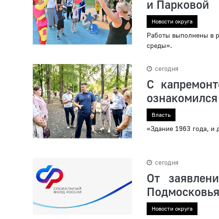
и Парковой
Новости округа
Работы выполнены в 
среды».
сегодня
С капремон
ознакомился
Власть
«Здание 1963 года, и
сегодня
От заявлен
Подмосковь
Новости округа