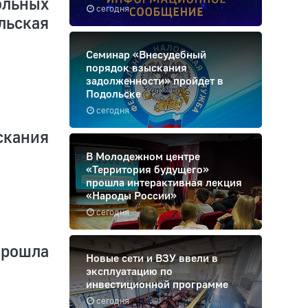
льных
сегодня
льская
Семинар «Внесудебный
порядок взыскания
задолженности» пройдет в
Подольске
сегодня
кания
В Молодежном центре
«Территория будущего»
прошла интерактивная лекция
«Народы России»
сегодня
прошла
Новые сети и ВЗУ ввели в
эксплуатацию по
инвестиционной программе
сегодня