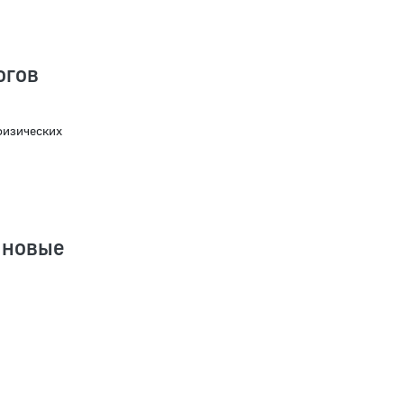
огов
физических
 новые