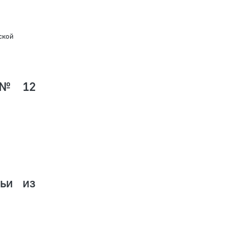
ской
 № 12
ьи из