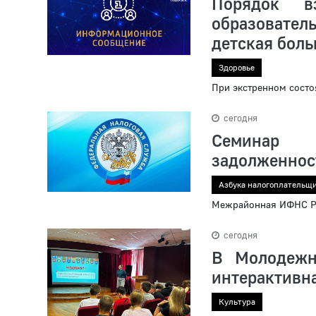
Порядок вз
образовате
детская бол
Здоровье
При экстренном состо
сегодня
Семинар 
задолженнос
Азбука налогоплательщ
Межрайонная ИФНС Ро
сегодня
В Молодежн
интерактивн
Культура