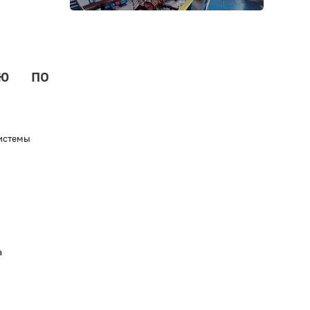
ию по
истемы
а