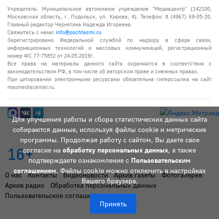
Учредитель: Муниципальное автономное учреждение "Медиацентр" (142100,
Московская область, г. Подольск, ул. Кирова, 4). Телефон: 8 (4967) 69-05-20.
Главный редактор Чернятина Надежда Игоревна.
Свяжитесь с нами:
info@pochtasmi.ru
Зарегистрировано Федеральной службой по надзору в сфере связи,
информационных технологий и массовых коммуникаций, регистрационный
номер ФС 77-75852 от 24.05.2019г.
Все права на материалы данного сайта охраняются в соответствии с
законодательством РФ, в том числе об авторском праве и смежных правах.
При цитировании электронными ресурсами обязательна гиперссылка на сайт
maumediacenter.ru.
Для улучшения работы и сбора статистических данных сайта
собираются данные, используя файлы cookie и метрические
программы. Продолжая работу с сайтом, Вы даете свое
16+
согласие на
обработку персональных данных
, а также
подтверждаете ознакомление с
Пользовательским
соглашением
. Файлы cookie можно отключить в настройках
О нас
Контакты
Видеоновости
Архив газеты
Фотогалерея
Вашего браузера.
Архив радио
Обработка персональных данных
Пользовательское соглашение
Принять