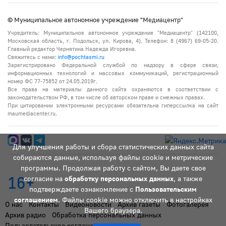
© Муниципальное автономное учреждение "Медиацентр"
Учредитель: Муниципальное автономное учреждение "Медиацентр" (142100,
Московская область, г. Подольск, ул. Кирова, 4). Телефон: 8 (4967) 69-05-20.
Главный редактор Чернятина Надежда Игоревна.
Свяжитесь с нами:
info@pochtasmi.ru
Зарегистрировано Федеральной службой по надзору в сфере связи,
информационных технологий и массовых коммуникаций, регистрационный
номер ФС 77-75852 от 24.05.2019г.
Все права на материалы данного сайта охраняются в соответствии с
законодательством РФ, в том числе об авторском праве и смежных правах.
При цитировании электронными ресурсами обязательна гиперссылка на сайт
maumediacenter.ru.
Для улучшения работы и сбора статистических данных сайта
собираются данные, используя файлы cookie и метрические
программы. Продолжая работу с сайтом, Вы даете свое
16+
согласие на
обработку персональных данных
, а также
подтверждаете ознакомление с
Пользовательским
соглашением
. Файлы cookie можно отключить в настройках
О нас
Контакты
Видеоновости
Архив газеты
Фотогалерея
Вашего браузера.
Архив радио
Обработка персональных данных
Пользовательское соглашение