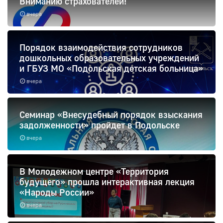
Вниманию страхователей!
вчера
Порядок взаимодействия сотрудников
дошкольных образовательных учреждений
и ГБУЗ МО «Подольская детская больница»
вчера
Семинар «Внесудебный порядок взыскания
задолженности» пройдет в Подольске
вчера
В Молодежном центре «Территория
будущего» прошла интерактивная лекция
«Народы России»
вчера