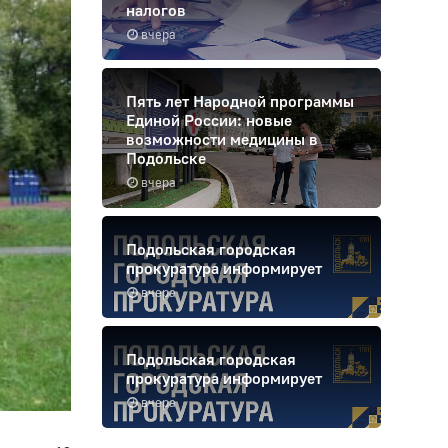
налогов
вчера
Пять лет Народной программы
Единой России: новые
возможности медицины в
Подольске
вчера
Подольская городская
прокуратура информирует
вчера
Подольская городская
прокуратура информирует
вчера