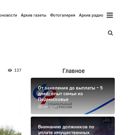
оновости
Архив газеты
Фотогалерея
Архив радио
Главное
137
От заявления до выплаты – 5
дней: опыт семьи из
Подмосковья
сегодня
Вниманию должников по
уплате имущественных