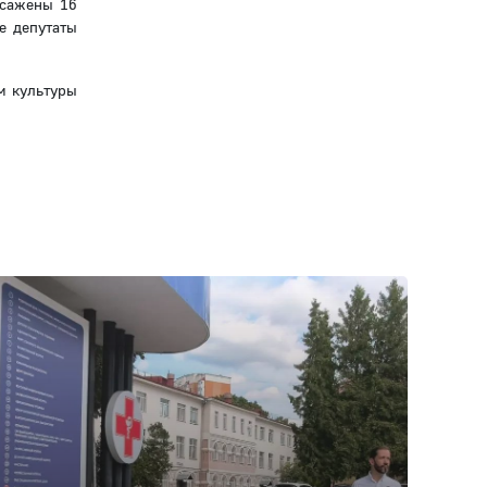
ысажены 16
е депутаты
м культуры