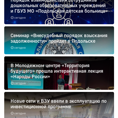
дошкольных образовательных учреждений
и ГБУЗ МО «Подольская детская больница»
сегодня
Семинар «Внесудебный порядок взыскания
задолженности» пройдет в Подольске
сегодня
В Молодежном центре «Территория
будущего» прошла интерактивная лекция
«Народы России»
сегодня
Новые сети и ВЗУ ввели в эксплуатацию по
инвестиционной программе
сегодня