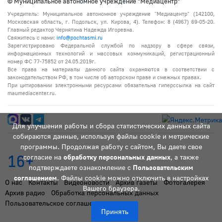
© Муниципальное автономное учреждение "Медиацентр"
Учредитель: Муниципальное автономное учреждение "Медиацентр" (142100,
Московская область, г. Подольск, ул. Кирова, 4). Телефон: 8 (4967) 69-05-20.
Главный редактор Чернятина Надежда Игоревна.
Свяжитесь с нами:
info@pochtasmi.ru
Зарегистрировано Федеральной службой по надзору в сфере связи,
информационных технологий и массовых коммуникаций, регистрационный
номер ФС 77-75852 от 24.05.2019г.
Все права на материалы данного сайта охраняются в соответствии с
законодательством РФ, в том числе об авторском праве и смежных правах.
При цитировании электронными ресурсами обязательна гиперссылка на сайт
maumediacenter.ru.
Для улучшения работы и сбора статистических данных сайта
собираются данные, используя файлы cookie и метрические
программы. Продолжая работу с сайтом, Вы даете свое
16+
согласие на
обработку персональных данных
, а также
подтверждаете ознакомление с
Пользовательским
соглашением
. Файлы cookie можно отключить в настройках
О нас
Контакты
Видеоновости
Архив газеты
Фотогалерея
Вашего браузера.
Архив радио
Обработка персональных данных
Пользовательское соглашение
Принять