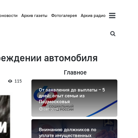
оновости
Архив газеты
Фотогалерея
Архив радио
реждении автомобиля
Главное
115
От заявления до выплаты – 5
дней: опыт семьи из
Подмосковья
сегодня
Вниманию должников по
уплате имущественных