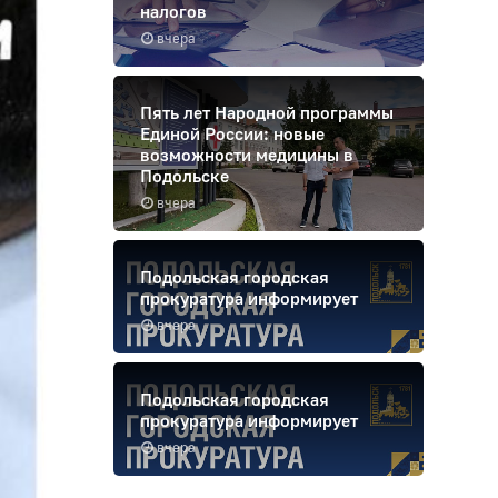
налогов
вчера
Пять лет Народной программы
Единой России: новые
возможности медицины в
Подольске
вчера
Подольская городская
прокуратура информирует
вчера
Подольская городская
прокуратура информирует
вчера