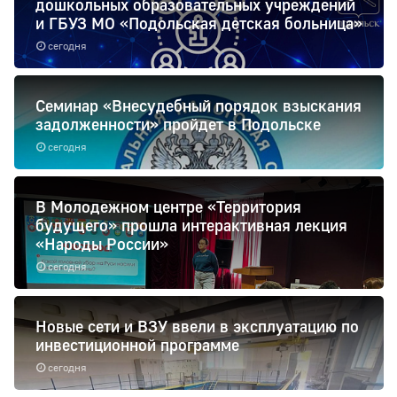
дошкольных образовательных учреждений
и ГБУЗ МО «Подольская детская больница»
сегодня
Семинар «Внесудебный порядок взыскания
задолженности» пройдет в Подольске
сегодня
В Молодежном центре «Территория
будущего» прошла интерактивная лекция
«Народы России»
сегодня
Новые сети и ВЗУ ввели в эксплуатацию по
инвестиционной программе
сегодня