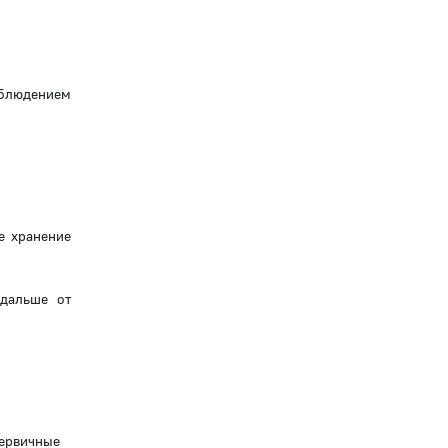
облюдением
е хранение
дальше от
первичные