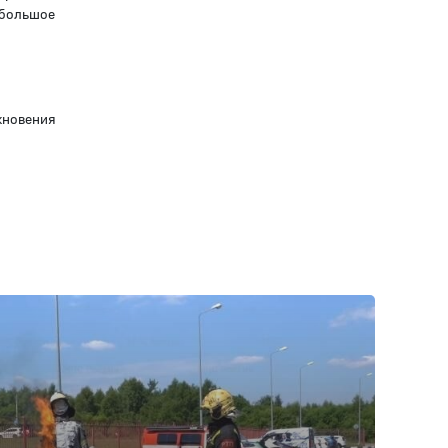
ебольшое
кновения