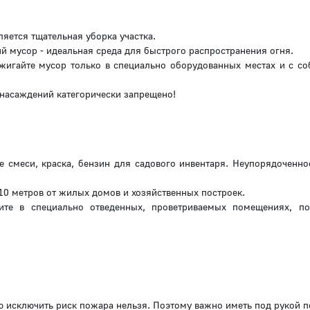
яется тщательная уборка участка.
чий мусор - идеальная среда для быстрого распространения огня.
 сжигайте мусор только в специально оборудованных местах и с с
 насаждений категорически запрещено!
ые смеси, краска, бензин для садового инвентаря. Неупорядоченно
 10 метров от жилых домов и хозяйственных построек.
те в специально отведенных, проветриваемых помещениях, по
ю исключить риск пожара нельзя. Поэтому важно иметь под рукой 