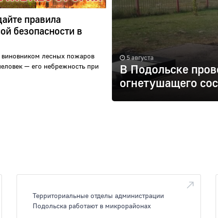
айте правила
ой безопасности в
 виновником лесных пожаров
5 августа
человек — его небрежность при
В Подольске пров
огнетушащего сос
Территориальные отделы администрации
Подольска работают в микрорайонах