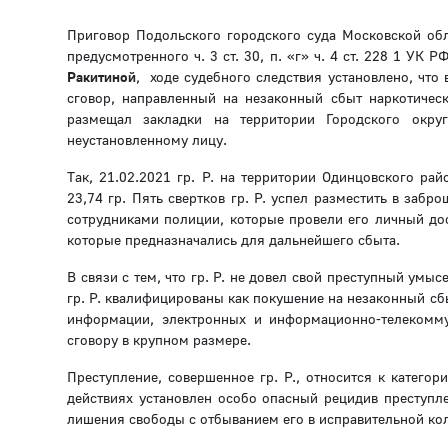
Приговор Подольского городского суда Московской обл
предусмотренного ч. 3 ст. 30, п. «г» ч. 4 ст. 228 1 
Ракитиной
, ходе судебного следствия установлено, что
сговор, направленный на незаконный сбыт наркотически
размещал закладки на территории Городского окру
неустановленному лицу.
Так, 21.02.2021 гр. Р. на территории Одинцовского ра
23,74 гр. Пять свертков гр. Р. успел разместить в за
сотрудниками полиции, которые провели его личный дос
которые предназначались для дальнейшего сбыта.
В связи с тем, что гр. Р. не довел свой преступный умыс
гр. Р. квалифицированы как покушение на незаконный сб
информации, электронных и информационно-телекомму
сговору в крупном размере.
Преступление, совершенное гр. Р., относится к катего
действиях установлен особо опасный рецидив преступлен
лишения свободы с отбыванием его в исправительной ко