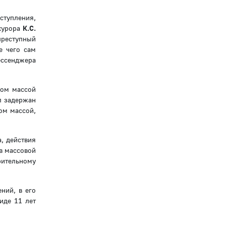
ступления,
окурора
К.С.
преступный
е чего сам
ссенджера
ном массой
л задержан
ом массой,
а, действия
в массовой
рительному
ний, в его
иде 11 лет