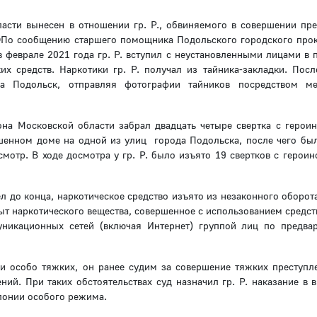
асти вынесен в отношении гр. Р., обвиняемого в совершении пре
УК РФПо сообщению старшего помощника Подольского городского пр
 в феврале 2021 года гр. Р. вступил с неустановленными лицами в 
х средств. Наркотики гр. Р. получал из тайника-закладки. Посл
га Подольск, отправляя фотографии тайников посредством ме
йона Московской области забрал двадцать четыре свертка с герои
брошенном доме на одной из улиц города Подольска, после чего бы
мотр. В ходе досмотра у гр. Р. было изъято 19 свертков с героин
ел до конца, наркотическое средство изъято из незаконного оборот
ыт наркотического вещества, совершенное с использованием средст
никационных сетей (включая Интернет) группой лиц по предва
рии особо тяжких, он ранее судим за совершение тяжких преступле
ий. При таких обстоятельствах суд назначил гр. Р. наказание в в
лонии особого режима.