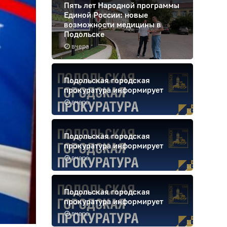
Пять лет Народной программы
Единой России: новые
возможности медицины в
Подольске
вчера
Подольская городская
прокуратура информирует
вчера
Подольская городская
прокуратура информирует
вчера
Подольская городская
прокуратура информирует
вчера