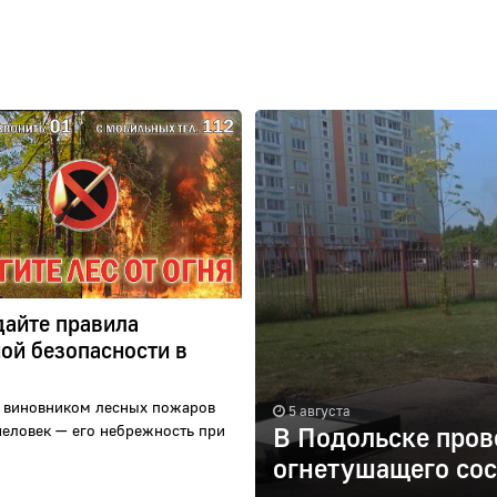
айте правила
ой безопасности в
 виновником лесных пожаров
5 августа
человек — его небрежность при
В Подольске пров
огнетушащего сос