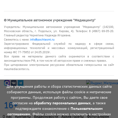
© Муниципальное автономное учреждение "Медиацентр"
Учредитель: Муниципальное автономное учреждение "Медиацентр" (142100,
Московская область, г. Подольск, ул. Кирова, 4). Телефон: 8 (4967) 69-05-20.
Главный редактор Чернятина Надежда Игоревна.
Свяжитесь с нами:
info@pochtasmi.ru
Зарегистрировано Федеральной службой по надзору в сфере связи,
информационных технологий и массовых коммуникаций, регистрационный
номер ФС 77-75852 от 24.05.2019г.
Все права на материалы данного сайта охраняются в соответствии с
законодательством РФ, в том числе об авторском праве и смежных правах.
При цитировании электронными ресурсами обязательна гиперссылка на сайт
maumediacenter.ru.
Для улучшения работы и сбора статистических данных сайта
собираются данные, используя файлы cookie и метрические
программы. Продолжая работу с сайтом, Вы даете свое
16+
согласие на
обработку персональных данных
, а также
подтверждаете ознакомление с
Пользовательским
соглашением
. Файлы cookie можно отключить в настройках
О нас
Контакты
Видеоновости
Архив газеты
Фотогалерея