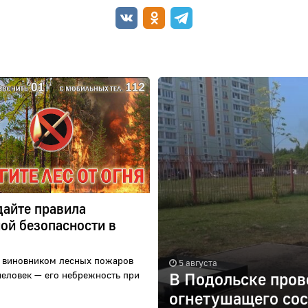
айте правила
ой безопасности в
 виновником лесных пожаров
5 августа
человек — его небрежность при
В Подольске пров
огнетушащего сос