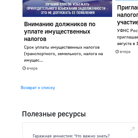
Пригл
налого
участи
Вниманию должников по
уплате имущественных
УФНС Рос
приглашае
налогов
августа в 1
Срок уплаты имущественных налогов
вчера
(транспортного, земельного, налога на
имущес...
вчера
Возврат к списку
Полезные ресурсы
Гаражная амнистия: Что важно знать?