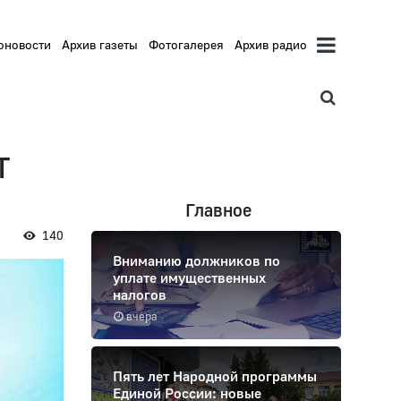
оновости
Архив газеты
Фотогалерея
Архив радио
Т
Главное
140
Вниманию должников по
уплате имущественных
налогов
вчера
Пять лет Народной программы
Единой России: новые