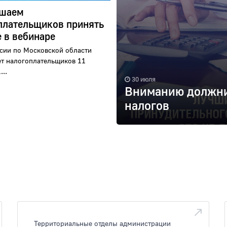
ашаем
плательщиков принять
е в вебинаре
сии по Московской области
т налогоплательщиков 11
...
30 июля
Вниманию должни
налогов
Территориальные отделы администрации