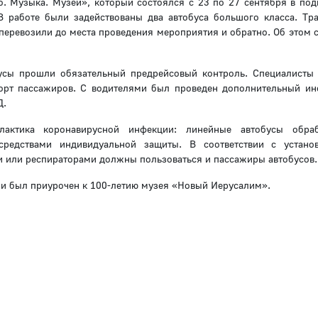
. Музыка. Музей», который состоялся с 23 по 27 сентября в по
 работе были задействованы два автобуса большого класса. Тр
 перевозили до места проведения мероприятия и обратно. Об этом 
усы прошли обязательный предрейсовый контроль. Специалисты
орт пассажиров. С водителями был проведен дополнительный ин
Д.
лактика коронавирусной инфекции: линейные автобусы обраб
средствами индивидуальной защиты. В соответствии с устано
или респираторами должны пользоваться и пассажиры автобусов.
з и был приурочен к 100-летию музея «Новый Иерусалим».