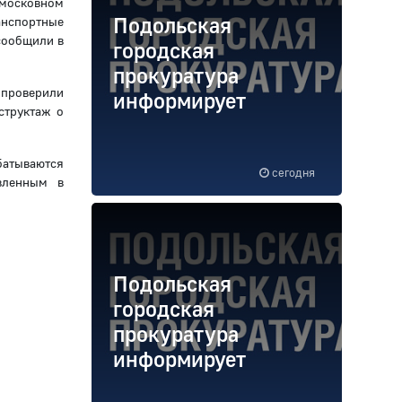
дмосковном
Подольская
анспортные
сообщили в
городская
прокуратура
 проверили
информирует
структаж о
атываются
сегодня
вленным в
Подольская
городская
прокуратура
информирует