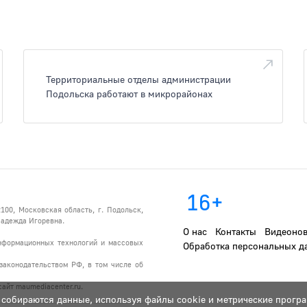
Территориальные отделы администрации
Подольска работают в микрорайонах
16+
100, Московская область, г. Подольск,
 Надежда Игоревна.
О нас
Контакты
Видеонов
информационных технологий и массовых
Обработка персональных д
законодательством РФ, в том числе об
айт maumediacenter.ru.
 собираются данные, используя файлы cookie и метрические програ