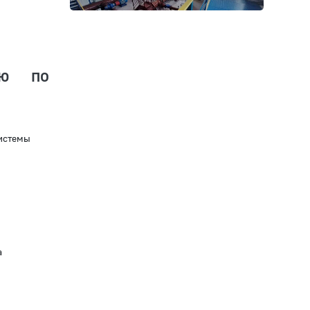
ию по
истемы
а