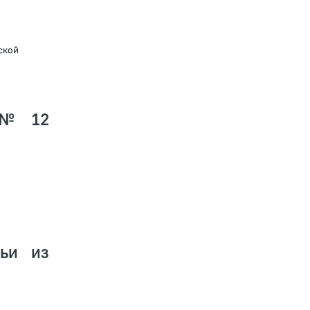
ской
 № 12
ьи из