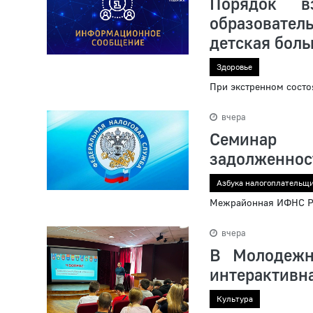
Порядок вз
образовате
детская бол
Здоровье
При экстренном состо
вчера
Семинар 
задолженнос
Азбука налогоплательщ
Межрайонная ИФНС Ро
вчера
В Молодежн
интерактивн
Культура