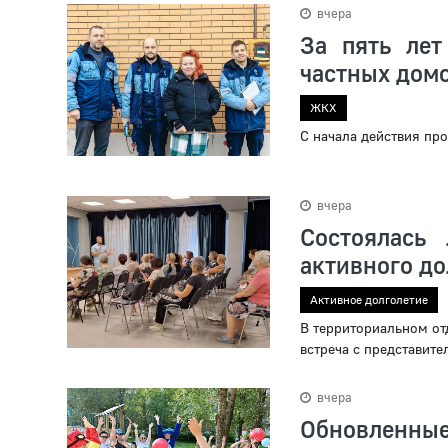
вчера
За пять лет
частных дом
ЖКХ
С начала действия пр
вчера
Состоялась
активного до
Активное долголетие
В территориальном от
встреча с представит
вчера
Обновленные