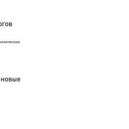
огов
физических
 новые