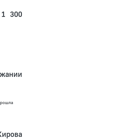
 1 300
ржании
прошла
Кирова