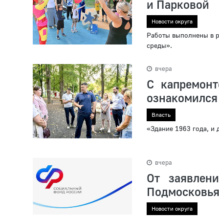
и Парковой
Новости округа
Работы выполнены в 
среды».
вчера
С капремон
ознакомился
Власть
«Здание 1963 года, и
вчера
От заявлен
Подмосковь
Новости округа