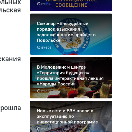
льных
вчера
льская
Семинар «Внесудебный
порядок взыскания
задолженности» пройдет в
Подольске
вчера
кания
В Молодежном центре
«Территория будущего»
прошла интерактивная лекция
«Народы России»
вчера
прошла
Новые сети и ВЗУ ввели в
эксплуатацию по
инвестиционной программе
вчера