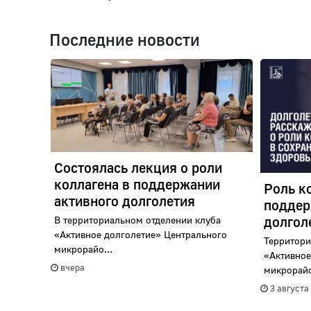
Последние новости
Состоялась лекция о роли
коллагена в поддержании
Роль к
активного долголетия
поддер
долголе
В территориальном отделении клуба
«Активное долголетие» Центрального
Территори
микрорайо...
«Активное
вчера
микрорайо
3 августа