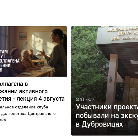
оллагена в
жании активного
тия - лекция 4 августа
31 июля
Участники проект
альное отделение клуба
 долголетие» Центрального
побывали на экск
на...
в Дубровицах