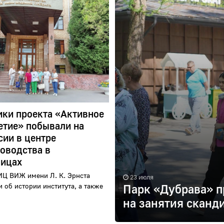
ики проекта «Активное
етие» побывали на
сии в центре
оводства в
ицах
Ц ВИЖ имени Л. К. Эрнста
23 июля
и об истории института, а также
Парк «Дубрава» п
на занятия сканд