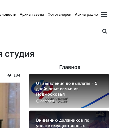
оновости
Архив газеты
Фотогалерея
Архив радио
я студия
Главное
194
От заявления до выплаты – 5
дней: опыт семьи из
Подмосковья
сегодня
Вниманию должников по
уплате имущественных