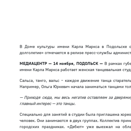
В Доме культуры имени Карла Маркса в Подольске о
долголетие» отмечается в релизе пресс-службы админис
МЕДИАЦЕНТР — 14 ноября, ПОДОЛЬСК —
В рамках губ
имени Карла Маркса работает женская танцевальная сту
Сальса, танго, вальс – каждое движение танца старател
Например, Ольга Юркевич начала заниматься танцами толь
— Приходя сюда, мы весь негатив оставляем за дверями
главный интерес — это танцы.
Специально для занятий в студии была приглашена хоре
человек. Они занимаются в двух группах. Коллектив при
городских праздниках. «Дебют» уже выезжал на обла