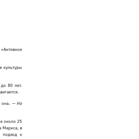
 «Активное
е культуры
 до 80 лет.
вигается.
 она
. — Но
е около 25
а Маркса, в
й подход к