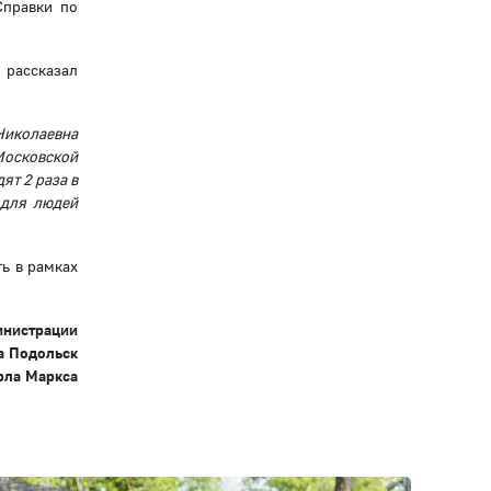
Справки по
 рассказал
 Николаевна
Московской
ят 2 раза в
 для людей
ь в рамках
инистрации
а Подольск
рла Маркса