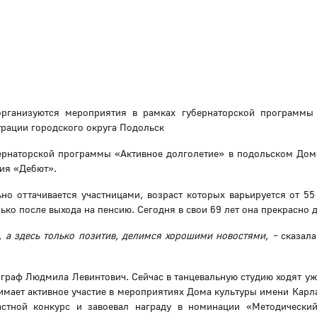
рганизуются мероприятия в рамках губернаторской программы
трации городского округа Подольск
ернаторской программы «Активное долголетие» в подольском Дом
дия «Дебют».
ьно оттачивается участницами, возраст которых варьируется от 55
ко после выхода на пенсию. Сегодня в свои 69 лет она прекрасно д
, а здесь только позитив, делимся хорошими новостями, –
сказала
ограф Людмила Левинтович. Сейчас в танцевальную студию ходят уж
нимает активное участие в мероприятиях Дома культуры имени Карл
стной конкурс и завоевал награду в номинации «Методически