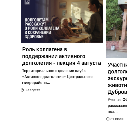
Роль коллагена в
поддержании активного
долголетия - лекция 4 августа
Участн
долгол
Территориальное отделение клуба
«Активное долголетие» Центрального
экскур
микрорайона...
животн
3 августа
Дубров
Ученые ФИ
рассказал
поз...
31 июля