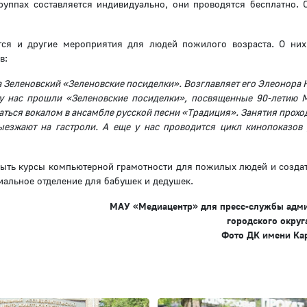
руппах составляется индивидуально, они проводятся бесплатно. 
ся и другие мероприятия для людей пожилого возраста. О них
в:
на Зеленовский «Зеленовские посиделки». Возглавляет его Элеонора
 у нас прошли «Зеленовские посиделки», посвященные 90-летию 
ться вокалом в ансамбле русской песни «Традиция». Занятия проход
ыезжают на гастроли. А еще у нас проводится цикл кинопоказов
рыть курсы компьютерной грамотности для пожилых людей и создат
иальное отделение для бабушек и дедушек.
МАУ «Медиацентр» для пресс-службы адм
городского округ
Фото ДК имени Ка