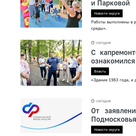
и Парковой
Новости округа
Работы выполнены в 
среды».
сегодня
С капремон
ознакомился
Власть
«Здание 1963 года, и
сегодня
От заявлен
Подмосковь
Новости округа