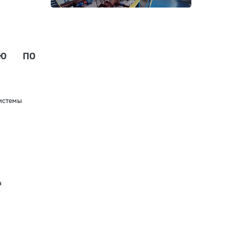
ию по
истемы
а