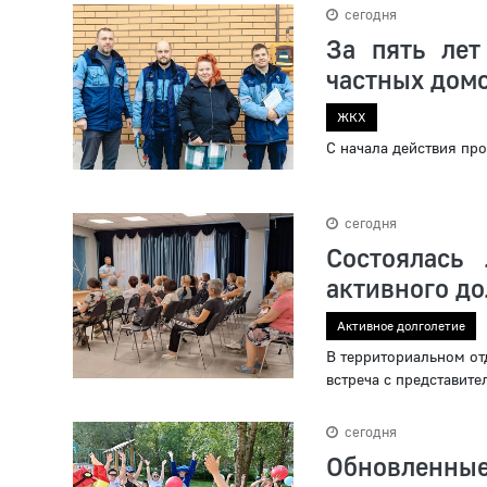
сегодня
За пять лет
частных дом
ЖКХ
С начала действия пр
сегодня
Состоялась
активного до
Активное долголетие
В территориальном от
встреча с представит
сегодня
Обновленные