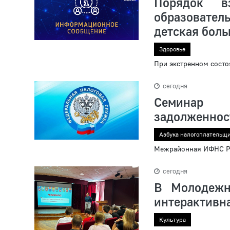
Порядок вз
образовате
детская бол
Здоровье
При экстренном состо
сегодня
Семинар 
задолженнос
Азбука налогоплательщ
Межрайонная ИФНС Ро
сегодня
В Молодежн
интерактивн
Культура