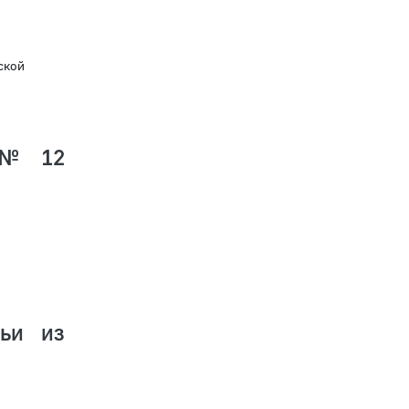
ской
 № 12
ьи из