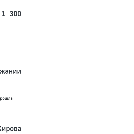
 1 300
ржании
прошла
Кирова