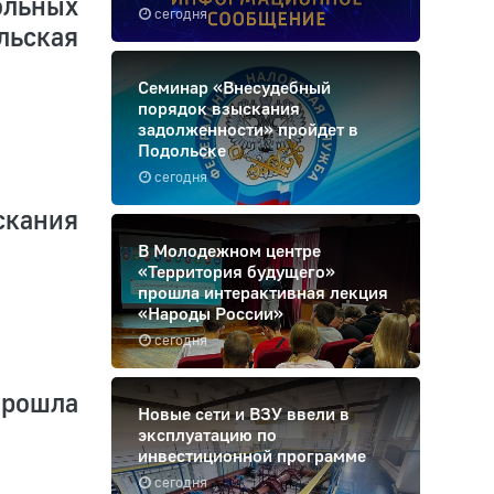
льных
сегодня
льская
Семинар «Внесудебный
порядок взыскания
задолженности» пройдет в
Подольске
сегодня
кания
В Молодежном центре
«Территория будущего»
прошла интерактивная лекция
«Народы России»
сегодня
прошла
Новые сети и ВЗУ ввели в
эксплуатацию по
инвестиционной программе
сегодня