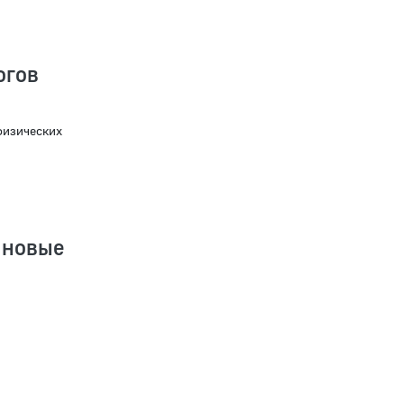
огов
физических
 новые