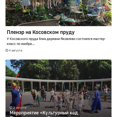
Пленэр на Косовском пруду
У Косовского пруда близ деревни Яковлево состоялся мастер-
класс по изобра...
4 августа
3 августа
Мероприятие «Культурный код