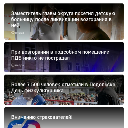
Заместитель главы округа посетил детскую
больницу после ликвидации возгорания в
ней
вчера
При возгорании в подсобном помещении
ПДБ никто не пострадал
вчера
Более 7 500 человек отметили в Подольске
День физкультурника
8 августа
Вниманию страхователей!
7 августа