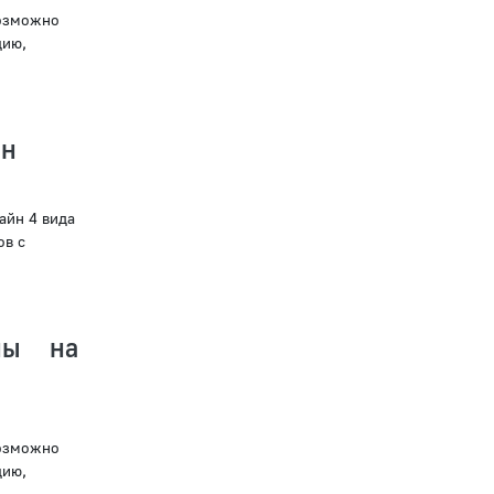
возможно
цию,
йн
айн 4 вида
ов с
ны на
возможно
цию,