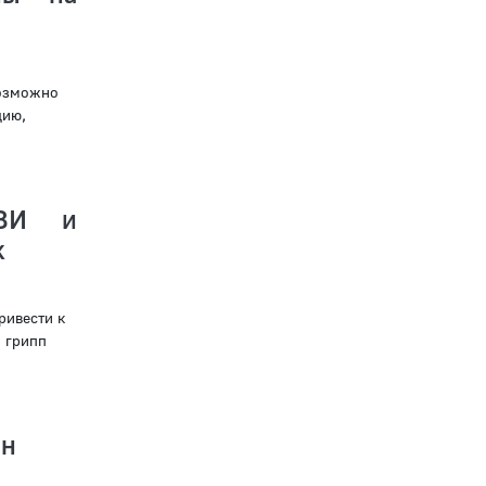
возможно
цию,
РВИ и
к
ривести к
 грипп
йн