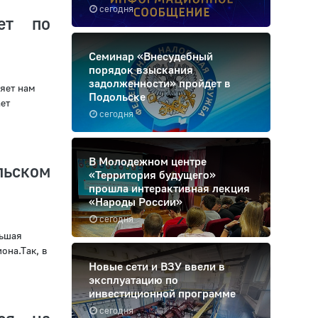
сегодня
ет по
Семинар «Внесудебный
порядок взыскания
задолженности» пройдет в
яет нам
Подольске
ет
сегодня
В Молодежном центре
льском
«Территория будущего»
прошла интерактивная лекция
«Народы России»
сегодня
льшая
она.Так, в
Новые сети и ВЗУ ввели в
эксплуатацию по
инвестиционной программе
сегодня