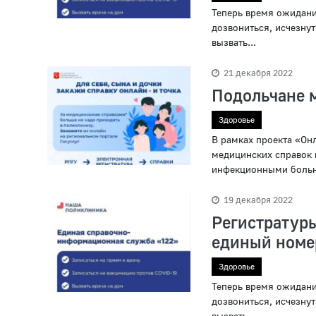
Теперь время ожидания
дозвониться, исчезнут
вызвать...
21 декабря 2022
Подольчане м
Здоровье
В рамках проекта «Он
медицинских справок н
инфекционными больн
19 декабря 2022
Регистрату
единый номе
Здоровье
Теперь время ожидания
дозвониться, исчезнут
вызвать...