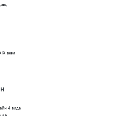
цию,
ХIX века
йн
айн 4 вида
ов с