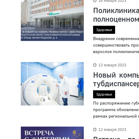
16 января 2023
Поликлиник
полноценном
Здоровье
Внедрение современны
совершенствовать про
взрослое поликлиниче
13 января 2023
Новый компь
тубдиспансе
Здоровье
По распоряжению губ
программа обновления
рамках региональной 
12 января 2023