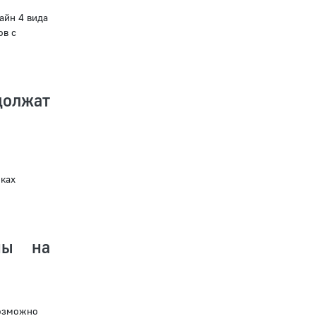
айн 4 вида
ов с
олжат
ках
ны на
возможно