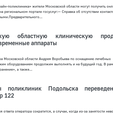
лайн-поликлиника» жители Московской области могут получить онл
а региональном портале госуслуг:— Справка об отсутствии контакт
ыми.Предварительного...
кую областную клиническую прод
овременные аппараты
ра Московской области Андрея Воробьева по оснащению лечебных
ким оборудованием продолжим выполнять и на будущий год. В рам
анение», а также...
ры поликлиник Подольска переведе
р 122
 ответа оператора сократится, а случаи, когда из-за занятости не