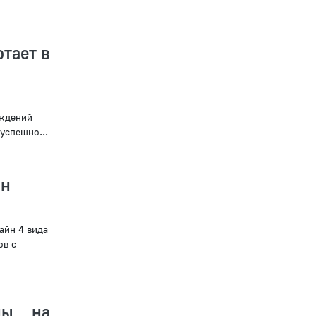
тает в
еждений
успешно...
йн
айн 4 вида
ов с
ны на