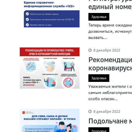
единый номе
Здоровье
Теперь время ожидания
дозвониться, исчезнут
вызвать...
8 декабря 2022
Рекоменда
коронавирусн
Здоровье
Уважаемые жители г.о
самым неблагоприятны
особо опасен...
8 декабря 2022
Подольчане м
Здоровье