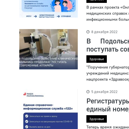
В рамках проекта «Он
медицинских справок н
инфекционными больн
8 декабря 2022
В Подольс
поступать с
Здоровье
"Поручение губернато
учреждений медицинс
нацпроекта «Здравоохр
5 декабря 2022
Регистрату
единый номе
Здоровье
Теперь время ожидания