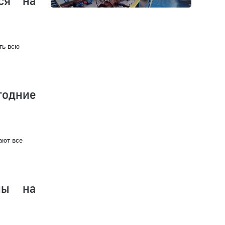
тся на
ть всю
годние
ают все
ны на