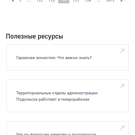
1
...
712
713
714
715
716
...
1473
Полезные ресурсы
Гаражная амнистия: Что важно знать?
Территориальные отделы администрации
Подольска работают в микрорайонах
Чат по вопросам качества и доступности