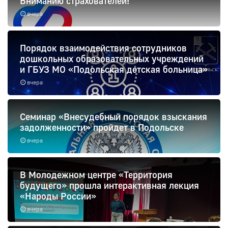
Вниманию страхователей!
вчера
Порядок взаимодействия сотрудников
дошкольных образовательных учреждений
и ГБУЗ МО «Подольская детская больница»
вчера
Семинар «Внесудебный порядок взыскания
задолженности» пройдет в Подольске
вчера
В Молодежном центре «Территория
будущего» прошла интерактивная лекция
«Народы России»
вчера