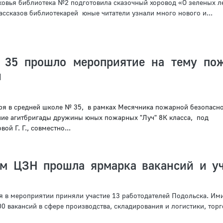
овья библиотека №2 подготовила сказочный хоровод «О зеленых л
ассказов библиотекарей юные читатели узнали много нового и...
35 прошло мероприятие на тему по
и
бря в средней школе № 35, в рамках Месячника пожарной безопасн
ие агитбригады дружины юных пожарных "Луч" 8К класса, под
й Г. Г., совместно...
м ЦЗН прошла ярмарка вакансий и у
ря в мероприятии приняли участие 13 работодателей Подольска. И
0 вакансий в сфере производства, складирования и логистики, торго