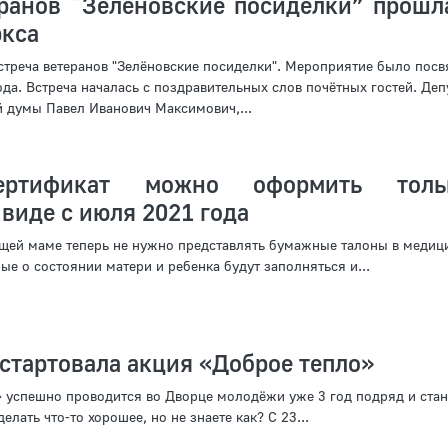
еранов “Зелёновские посиделки” прошл
ркса
стреча ветеранов "Зелёновские посиделки". Мероприятие было пос
а. Встреча началась с поздравительных слов почётных гостей. Деп
 думы Павел Иванович Максимович,...
ертификат можно оформить тол
виде с июля 2021 года
дущей маме теперь не нужно представлять бумажные талоны в медиц
ые о состоянии матери и ребенка будут заполняться и...
стартовала акция «Доброе тепло»
 успешно проводится во Дворце молодёжи уже 3 год подряд и стан
лать что-то хорошее, но не знаете как? С 23...