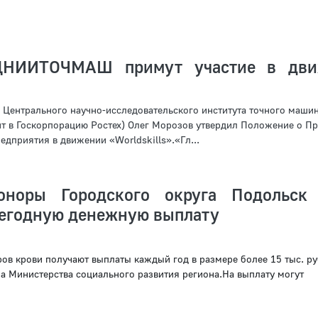
ЦНИИТОЧМАШ примут участие в дви
 Центрального научно-исследовательского института точного маши
 в Госкорпорацию Ростех) Олег Морозов утвердил Положение о П
едприятия в движении «Worldskills».«Гл...
оноры Городского округа Подольск
егодную денежную выплату
ров крови получают выплаты каждый год в размере более 15 тыс. ру
а Министерства социального развития региона.На выплату могут