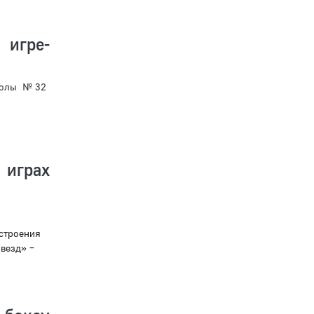
игре-
школы № 32
играх
строения
везд» –