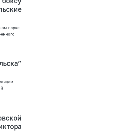
 боксу
ьские
ном парке
оенного
ьска”
 улицам
ой
овской
иктора