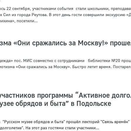
сь 22 сентября, участниками события стали школьники, преподава
 Сил из города Реутова. В этот день гости совершили экскурсию «
ихина», посетили...
зма «Они сражались за Москву!» проше
дежда» пос. МИС совместно с сотрудниками библиотеки №20 про
иотизма «Они сражались за Москву». Быстро летит время. Постарел
участников программы “Активное долго
узее обрядов и быта” в Подольске
в "Русском музее обрядов и быта" прошёл лекторий "Связь времён" 
олголетие". На этот раз гостями стали участники...