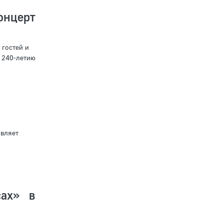
онцерт
 гостей и
 240-летию
й
вляет
сах» в