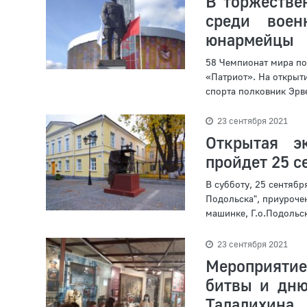
В торжестве
среди воен
юнармейцы
58 Чемпионат мира по
«Патриот». На открыт
спорта полковник Эрв
23 сентября 2021
Открытая э
пройдет 25 с
В субботу, 25 сентяб
Подольска", приуроче
машинке, Г.о.Подольск
23 сентября 2021
Мероприятие
битвы и дню
Талалихина..