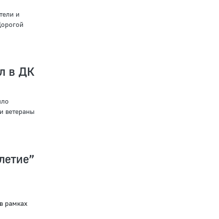
тели и
Дорогой
л в ДК
шло
и ветераны
летие”
в рамках