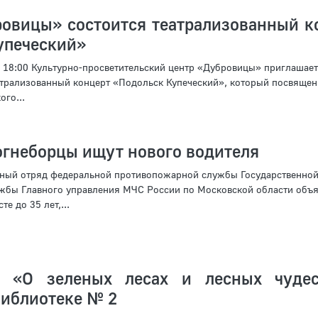
овицы» состоится театрализованный к
упеческий»
в 18:00 Культурно-просветительский центр «Дубровицы» приглашает
атрализованный концерт «Подольск Купеческий», который посвящен
го...
огнеборцы ищут нового водителя
ьный отряд федеральной противопожарной службы Государственно
жбы Главного управления МЧС России по Московской области объя
е до 35 лет,...
е «О зеленых лесах и лесных чуде
библиотеке № 2