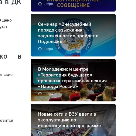
а в ДК
вчера
вящено
Семинар «Внесудебный
утат
порядок взыскания
задолженности» пройдет в
Подольске
вчера
ько в
В Молодежном центре
инские
«Территория будущего»
прошла интерактивная лекция
«Народы России»
вчера
Новые сети и ВЗУ ввели в
эксплуатацию по
овится
инвестиционной программе
вчера