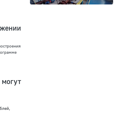
жении
ностроения
рограмме
 могут
блей,