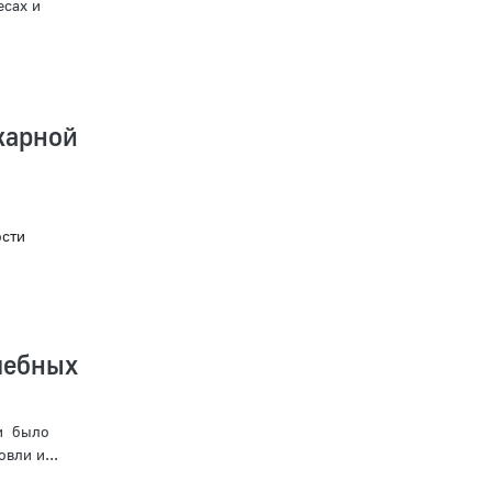
есах и
жарной
ости
чебных
ми было
вли и...