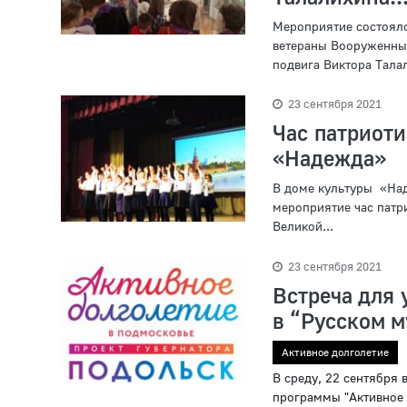
Мероприятие состояло
ветераны Вооруженных
подвига Виктора Талал
23 сентября 2021
Час патриоти
«Надежда»
В доме культуры «На
мероприятие час патр
Великой...
23 сентября 2021
Встреча для 
в “Русском м
Активное долголетие
В среду, 22 сентября 
программы "Активное д