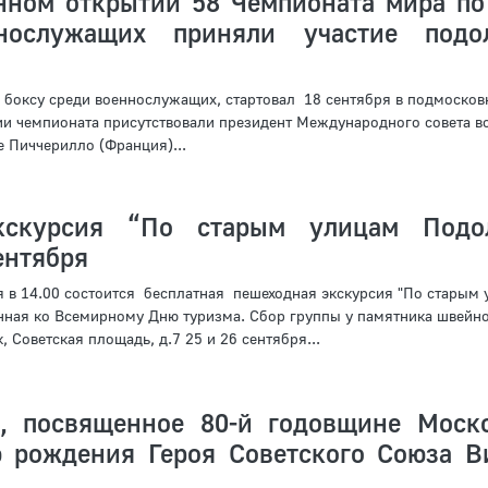
нном открытии 58 Чемпионата мира по
нослужащих приняли участие подол
 боксу среди военнослужащих, стартовал 18 сентября в подмосков
ии чемпионата присутствовали президент Международного совета в
е Пиччерилло (Франция)...
кскурсия “По старым улицам Подол
ентября
ря в 14.00 состоится бесплатная пешеходная экскурсия "По старым
нная ко Всемирному Дню туризма. Сбор группы у памятника швейн
, Советская площадь, д.7 25 и 26 сентября...
, посвященное 80-й годовщине Моск
 рождения Героя Советского Союза В
.