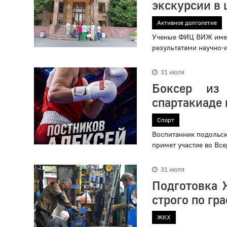
экскурсии в 
Активное долголетие
Ученые ФИЦ ВИЖ имени
результатами научно-
31 июля
Боксер из 
спартакиаде
Спорт
Воспитанник подольск
примет участие во Вс
31 июля
Подготовка 
строго по гр
ЖКХ