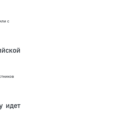
или с
йской
стников
у идет