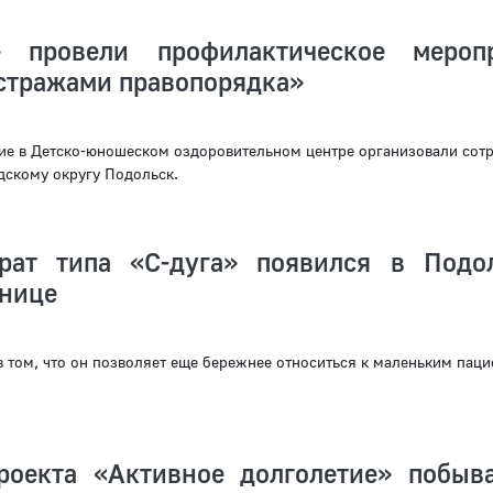
 провели профилактическое меропр
 стражами правопорядка»
е в Детско-юношеском оздоровительном центре организовали сот
скому округу Подольск.
арат типа «С-дуга» появился в Подо
ьнице
в том, что он позволяет еще бережнее относиться к маленьким паци
роекта «Активное долголетие» побыв