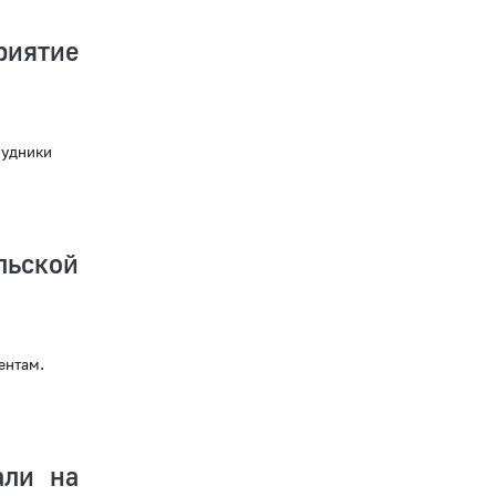
иятие
рудники
льской
ентам.
али на