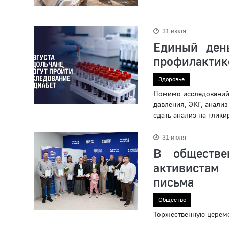
31 июля
Единый ден
профилактике
Здоровье
Помимо исследований 
давления, ЭКГ, анали
сдать анализ на глики
31 июля
В обществе
активистам
письма
Общество
Торжественную церемо