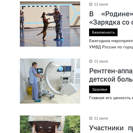
31 июля
В «Родине»
«Зарядка со
Безопасность
Ежегодное мероприяти
УМВД России по город
31 июля
Рентген-апп
детской бол
Здоровье
Главная его ценность 
31 июля
Участники п