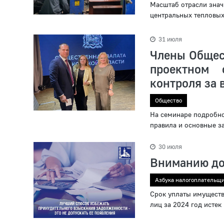
Масштаб отрасли знач
центральных тепловых
31 июля
Члены Общес
проектном 
контроля за
Общество
На семинаре подробно
правила и основные з
30 июля
Вниманию до
Азбука налогоплательщ
Срок уплаты имуществ
лиц за 2024 год истек