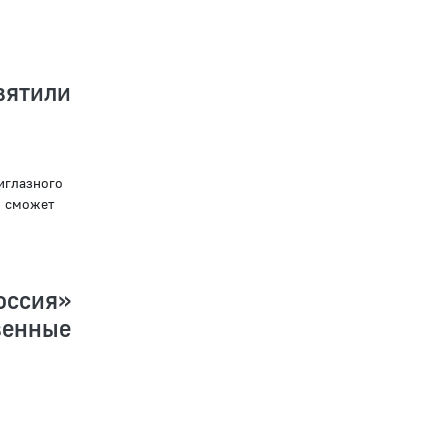
вятили
иглазного
й сможет
ссия»
венные