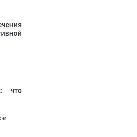
ечения
ивной
: что
сил.