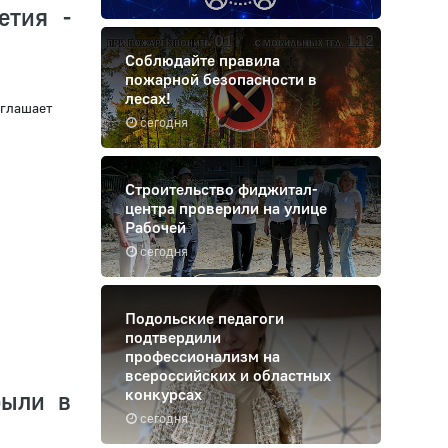
етия -
Соблюдайте правила
пожарной безопасности в
лесах!
иглашает
сегодня
Строительство фиджитал-
центра проверили на улице
Рабочей
сегодня
Подольские педагоги
подтвердили
профессионализм на
всероссийских и областных
конкурсах
рыли в
сегодня