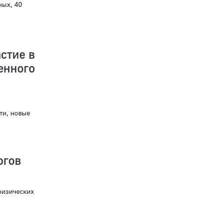
ных, 40
стие в
нного
ти, новые
огов
физических