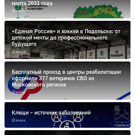
марта 2031 года
сегодня
«Единая Россия» и хоккей в Подольске: от
детской мечты до профессионального
будущего
вчера
Бесплатный проезд в центры реабилитации
оформили 377 ветеранов СВО из
Московского региона
вчера
Клещи – источник заболеваний
вчера