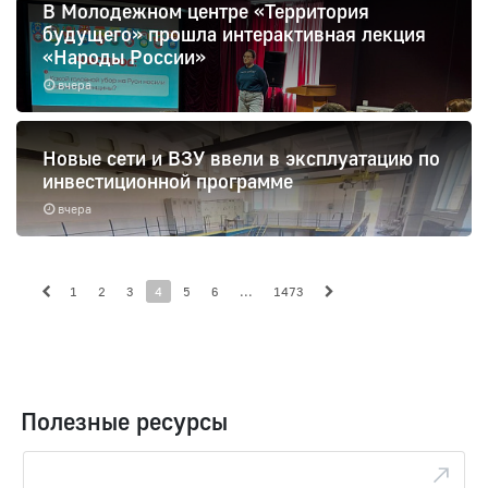
В Молодежном центре «Территория
будущего» прошла интерактивная лекция
«Народы России»
вчера
Новые сети и ВЗУ ввели в эксплуатацию по
инвестиционной программе
вчера
1
2
3
4
5
6
...
1473
Полезные ресурсы