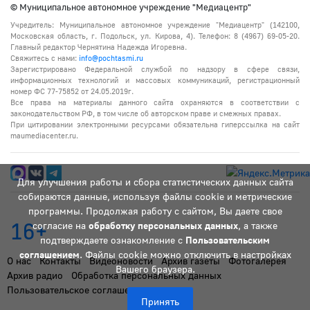
© Муниципальное автономное учреждение "Медиацентр"
Учредитель: Муниципальное автономное учреждение "Медиацентр" (142100,
Московская область, г. Подольск, ул. Кирова, 4). Телефон: 8 (4967) 69-05-20.
Главный редактор Чернятина Надежда Игоревна.
Свяжитесь с нами:
info@pochtasmi.ru
Зарегистрировано Федеральной службой по надзору в сфере связи,
информационных технологий и массовых коммуникаций, регистрационный
номер ФС 77-75852 от 24.05.2019г.
Все права на материалы данного сайта охраняются в соответствии с
законодательством РФ, в том числе об авторском праве и смежных правах.
При цитировании электронными ресурсами обязательна гиперссылка на сайт
maumediacenter.ru.
Для улучшения работы и сбора статистических данных сайта
собираются данные, используя файлы cookie и метрические
программы. Продолжая работу с сайтом, Вы даете свое
16+
согласие на
обработку персональных данных
, а также
подтверждаете ознакомление с
Пользовательским
соглашением
. Файлы cookie можно отключить в настройках
О нас
Контакты
Видеоновости
Архив газеты
Фотогалерея
Вашего браузера.
Архив радио
Обработка персональных данных
Пользовательское соглашение
Принять